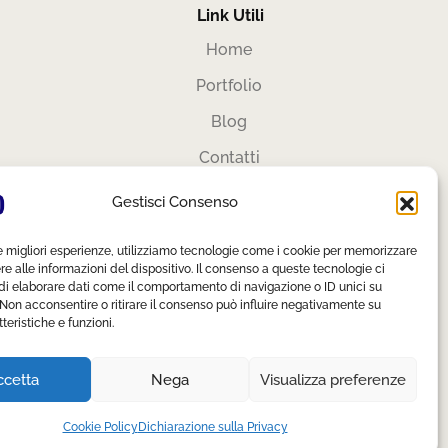
Link Utili
Home
Portfolio
Blog
Contatti
Area Privata
Gestisci Consenso
Privacy Policy
le migliori esperienze, utilizziamo tecnologie come i cookie per memorizzare
Cookie Policy
 alle informazioni del dispositivo. Il consenso a queste tecnologie ci
di elaborare dati come il comportamento di navigazione o ID unici su
 Non acconsentire o ritirare il consenso può influire negativamente su
teristiche e funzioni.
ccetta
Nega
Visualizza preferenze
Cookie Policy
Dichiarazione sulla Privacy