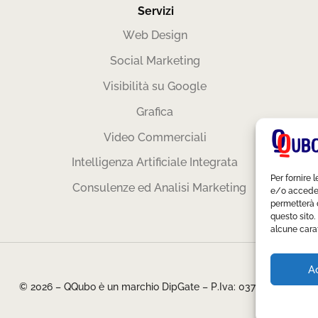
Servizi
Web Design
Social Marketing
Visibilità su Google
Grafica
Video Commerciali
Intelligenza Artificiale Integrata
Per fornire 
Consulenze ed Analisi Marketing
e/o accedere
permetterà 
questo sito.
alcune carat
A
© 2026 – QQubo è un marchio DipGate – P.Iva: 03766070126