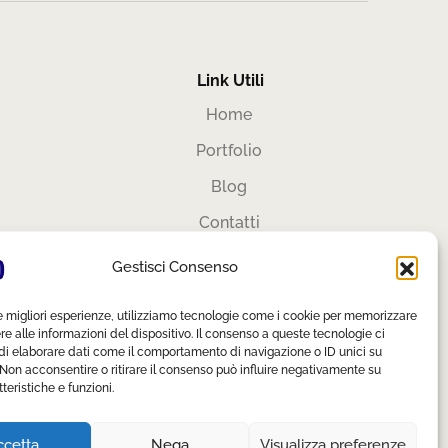
Link Utili
Home
Portfolio
Blog
Contatti
Area Privata
Gestisci Consenso
Privacy Policy
le migliori esperienze, utilizziamo tecnologie come i cookie per memorizzare
Cookie Policy
 alle informazioni del dispositivo. Il consenso a queste tecnologie ci
di elaborare dati come il comportamento di navigazione o ID unici su
 Non acconsentire o ritirare il consenso può influire negativamente su
teristiche e funzioni.
ccetta
Nega
Visualizza preferenze