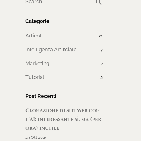
search
Search …
Categorie
Articoli
21
Intelligenza Artificiale
7
Marketing
2
Tutorial
2
Post Recenti
Clonazione di siti web con
l’AI: interessante sì, ma (per
ora) inutile
23 Ott 2025