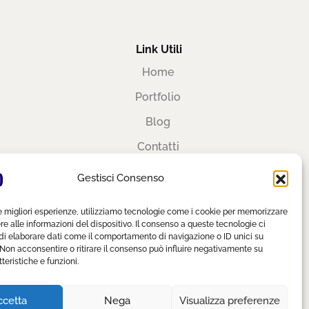
Link Utili
Home
Portfolio
Blog
Contatti
Area Privata
Gestisci Consenso
Privacy Policy
le migliori esperienze, utilizziamo tecnologie come i cookie per memorizzare
Cookie Policy
 alle informazioni del dispositivo. Il consenso a queste tecnologie ci
di elaborare dati come il comportamento di navigazione o ID unici su
 Non acconsentire o ritirare il consenso può influire negativamente su
teristiche e funzioni.
ccetta
Nega
Visualizza preferenze